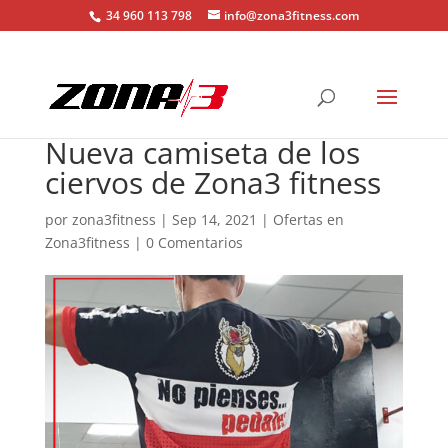
34 960 113 798
info@zona3fitness.com
Nueva camiseta de los
ciervos de Zona3 fitness
por
zona3fitness
|
Sep 14, 2021
|
Ofertas en
Zona3fitness
|
0 Comentarios