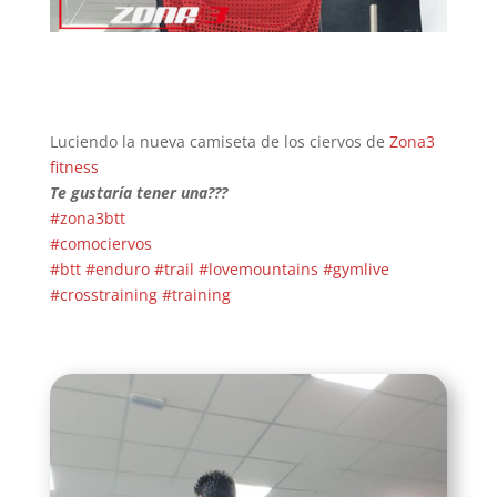
Luciendo la nueva camiseta de los ciervos de
Zona3
fitness
Te gustaría tener una???
#zona3btt
#comociervos
#btt
#enduro
#trail
#lovemountains
#gymlive
#crosstraining
#training