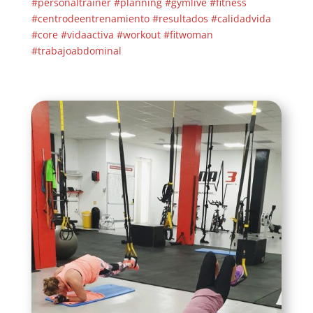
#personaltrainer
#planning
#gymlive
#fitness
#centrodeentrenamiento
#resultados
#calidadvida
#core
#vidaactiva
#workout
#fitwoman
#trabajoabdominal