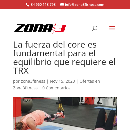
34 960 113 798
info@zona3fitness.com
La fuerza del core es
fundamental para el
equilibrio que requiere el
TRX
por
zona3fitness
|
Nov 15, 2023
|
Ofertas en
Zona3fitness
|
0 Comentarios