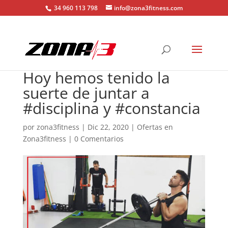
34 960 113 798
info@zona3fitness.com
Hoy hemos tenido la
suerte de juntar a
#disciplina y #constancia
por
zona3fitness
|
Dic 22, 2020
|
Ofertas en
Zona3fitness
|
0 Comentarios