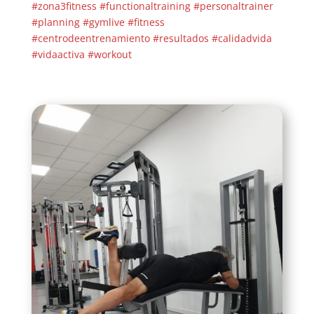
#zona3fitness
#functionaltraining
#personaltrainer
#planning
#gymlive
#fitness
#centrodeentrenamiento
#resultados
#calidadvida
#vidaactiva
#workout