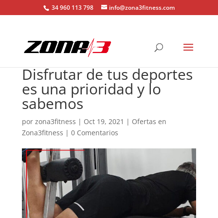
34 960 113 798
info@zona3fitness.com
Disfrutar de tus deportes
es una prioridad y lo
sabemos
por
zona3fitness
|
Oct 19, 2021
|
Ofertas en
Zona3fitness
|
0 Comentarios