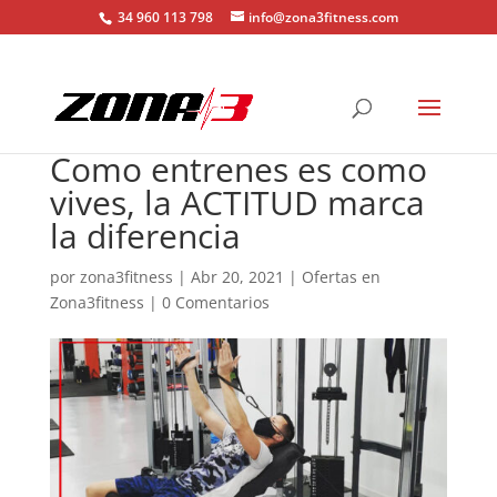
34 960 113 798
info@zona3fitness.com
Como entrenes es como
vives, la ACTITUD marca
la diferencia
por
zona3fitness
|
Abr 20, 2021
|
Ofertas en
Zona3fitness
|
0 Comentarios