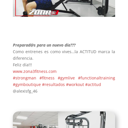
Preparad@s para un nuevo día???
Como entrenes es como vives…la ACTITUD marca la
diferencia.
Feliz día!!!
www.zona3fitness.com
#strongman
#fitness
#gymlive
#functionaltraining
#gymboutique
#resultados
#workout
#actitud
@alexisfg_46