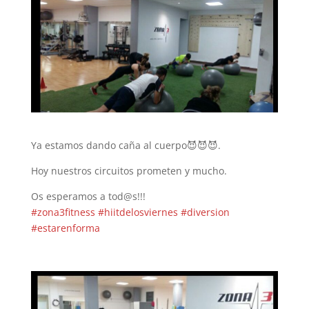
Ya estamos dando caña al cuerpo
😈
😈
😈
.
Hoy nuestros circuitos prometen y mucho.
Os esperamos a tod@s!!!
#
zona3fitness
#
hiitdelosviernes
#
diversion
#
estarenforma