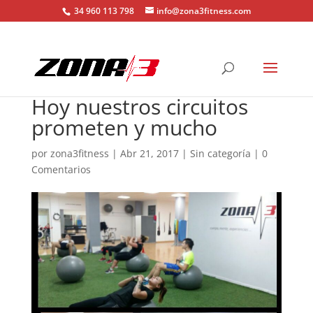
34 960 113 798
info@zona3fitness.com
Hoy nuestros circuitos
prometen y mucho
por
zona3fitness
|
Abr 21, 2017
| Sin categoría |
0
Comentarios