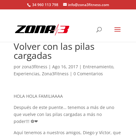
34 960 113 798
info@zona3fitness.com
Volver con las pilas
cargadas
por
zona3fitness
|
Ago 16, 2017
|
Entrenamiento
,
Experiencias
,
Zona3Fitness
|
0 Comentarios
HOLA HOLA FAMILIAAAA
Después de este puente… tenemos a más de uno
que vuelve con las pilas cargadas a más no
poder!!!
⚽
❤
Aquí tenemos a nuestros amigos, Diego y Víctor, que