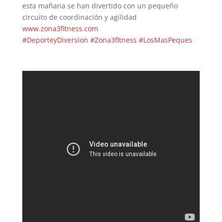
esta mañana se han divertido con un pequeño
circuito de coordinación y agilidad
www.zona3fitness.com
#
DeporteyDiversion
#
Zona3fitness
#
LosMasPeques