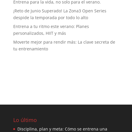
Entrena para la vida, no solo para el verano.
¡Reto de Junio Superado! La Zona3 Open Series
despide la temporada por todo lo alto
Entrena a tu ritmo este verano: Planes
personalizados, HIIT y más
Moverte mejor para rendir más: La clave secreta de
tu entrenamiento
Lo último
Disciplina, plan y meta: Cómo se entrena una