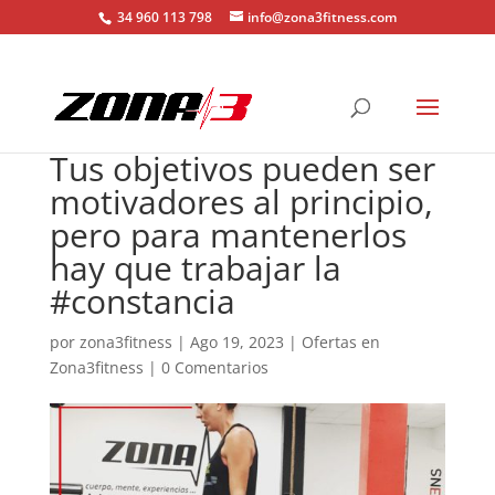
34 960 113 798
info@zona3fitness.com
Tus objetivos pueden ser
motivadores al principio,
pero para mantenerlos
hay que trabajar la
#constancia
por
zona3fitness
|
Ago 19, 2023
|
Ofertas en
Zona3fitness
|
0 Comentarios