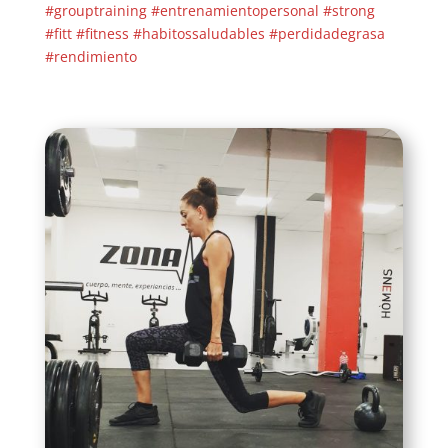
#grouptraining
#entrenamientopersonal
#strong
#fitt
#fitness
#habitossaludables
#perdidadegrasa
#rendimiento