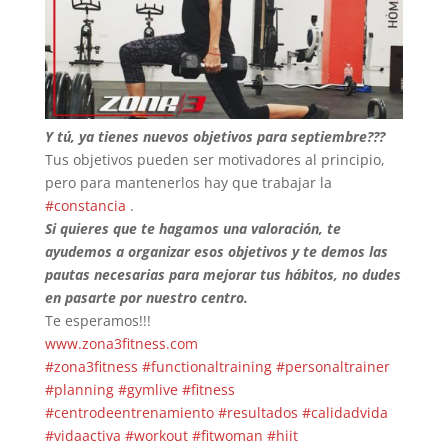
Y tú, ya tienes nuevos objetivos para septiembre???
Tus objetivos pueden ser motivadores al principio,
pero para mantenerlos hay que trabajar la
#constancia
.
Si quieres que te hagamos una valoración, te
ayudemos a organizar esos objetivos y te demos las
pautas necesarias para mejorar tus hábitos, no dudes
en pasarte por nuestro centro.
Te
esperamos!!!
www.zona3fitness.com
#zona3fitness
#functionaltraining
#personaltrainer
#planning
#gymlive
#fitness
#centrodeentrenamiento
#resultados
#calidadvida
#vidaactiva
#workout
#fitwoman
#hiit