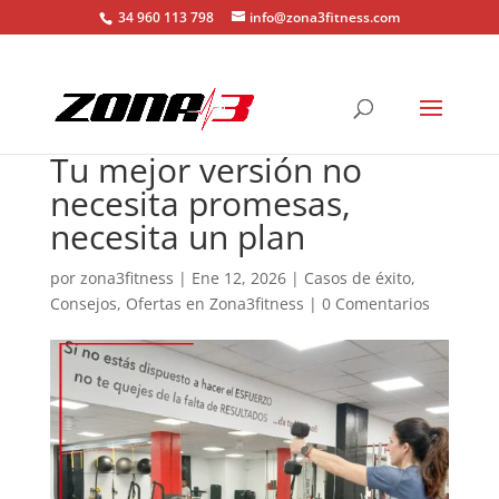
34 960 113 798
info@zona3fitness.com
Tu mejor versión no
necesita promesas,
necesita un plan
por
zona3fitness
|
Ene 12, 2026
|
Casos de éxito
,
Consejos
,
Ofertas en Zona3fitness
|
0 Comentarios