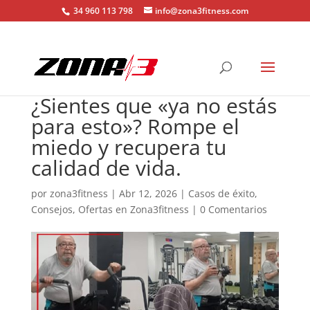
34 960 113 798
info@zona3fitness.com
¿Sientes que «ya no estás
para esto»? Rompe el
miedo y recupera tu
calidad de vida.
por
zona3fitness
|
Abr 12, 2026
|
Casos de éxito
,
Consejos
,
Ofertas en Zona3fitness
|
0 Comentarios