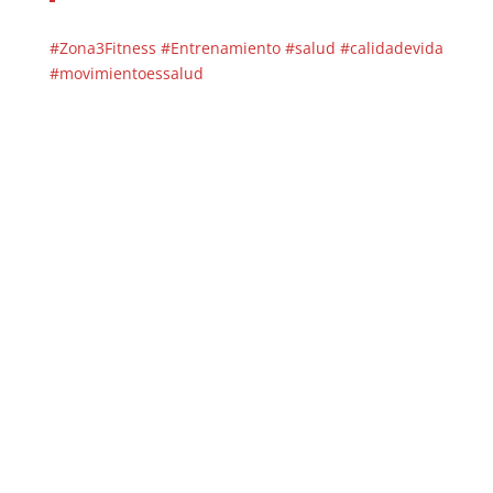
#Zona3Fitness
#Entrenamiento
#salud
#calidadevida
#movimientoessalud