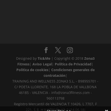
Designed by
Tic&Me
| Copyright © 2018
Zona3
Fitness
|
Aviso Legal
|
Política de Privacidad
|
Política de cookies
|
Condiciones generales de
contratación
|
TRAINING AND WELLNESS ZONA3 S.L. - B98955701 -
C/ POETA LLORENTE, 168 LA POBLA DE VALLBONA
46185 - VALENCIA -
info@zona3fitness.com
-
960113798
Registro Mercantil de VALENCIA T 10426, L 7707, F
221, S 8, H V 179641, I/A 2 (14.06.18)