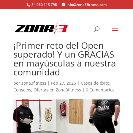
34 960 113 798
info@zona3fitness.com
¡Primer reto del Open
superado! Y un GRACIAS
en mayúsculas a nuestra
comunidad
por
zona3fitness
|
Feb 27, 2026
|
Casos de éxito
,
Consejos
,
Ofertas en Zona3fitness
|
0 Comentarios