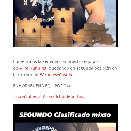
Empezamos la semana con nuestro equipo
de
#
Trailrunning
, quedando en segunda posición en
la carrera de
#
ArbolesyCastillos
ENHORABUENA EQUIPOOO
😉
#
zona3fitness
#
zona3clubdeportivo