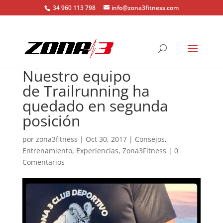
34 960 113 798
info@zona3fitness.com
Nuestro equipo
de Trailrunning ha
quedado en segunda
posición
por
zona3fitness
|
Oct 30, 2017
|
Consejos
,
Entrenamiento
,
Experiencias
,
Zona3Fitness
|
0
Comentarios