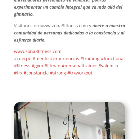
experimentar un cambio integral que va más allá del
gimnasio.
Visítanos en
www.zona3fitness.com
y
únete a nuestra
comunidad de personas dedicadas a la constancia y al
esfuerzo diario.
www.zona3fitness.com
#cuerpo
#mente
#experiencias
#training
#functional
#fitness
#gym
#fitman
#personaltrainer
#valencia
#trx
#constancia
#strong
#trxworkout