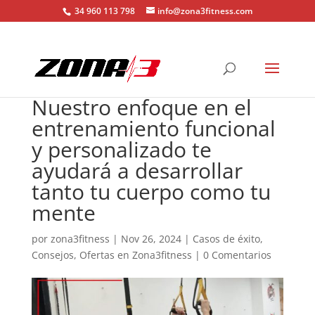
34 960 113 798
info@zona3fitness.com
Nuestro enfoque en el
entrenamiento funcional
y personalizado te
ayudará a desarrollar
tanto tu cuerpo como tu
mente
por
zona3fitness
|
Nov 26, 2024
|
Casos de éxito
,
Consejos
,
Ofertas en Zona3fitness
|
0 Comentarios