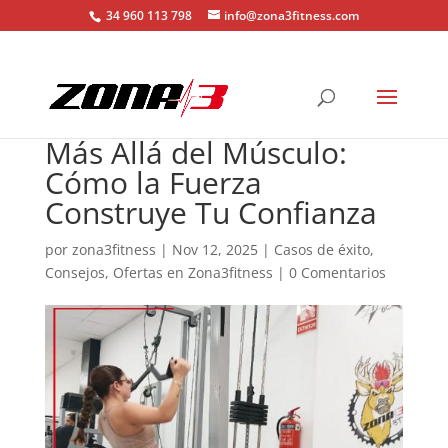
34 960 113 798
info@zona3fitness.com
Más Allá del Músculo:
Cómo la Fuerza
Construye Tu Confianza
por
zona3fitness
|
Nov 12, 2025
|
Casos de éxito
,
Consejos
,
Ofertas en Zona3fitness
|
0 Comentarios