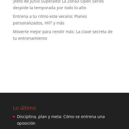
¡Reto de Junio Superado! La Zona3 Open Series
despide la temporada por todo lo alto
Entrena a tu ritmo este verano: Planes
personalizados, HIIT y más
Moverte mejor para rendir más: La clave secreta de
tu entrenamiento
Lo último
Disciplina, plan y meta: Cómo se entrena una
oposición