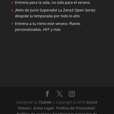
Entrena para la vida, no solo para el verano.
¡Reto de Junio Superado! La Zona3 Open Series
despide la temporada por todo lo alto
Entrena a tu ritmo este verano: Planes
personalizados, HIIT y más
Designed by
Tic&Me
| Copyright © 2018
Zona3
Fitness
|
Aviso Legal
|
Política de Privacidad
|
Política de cookies
|
Condiciones generales de