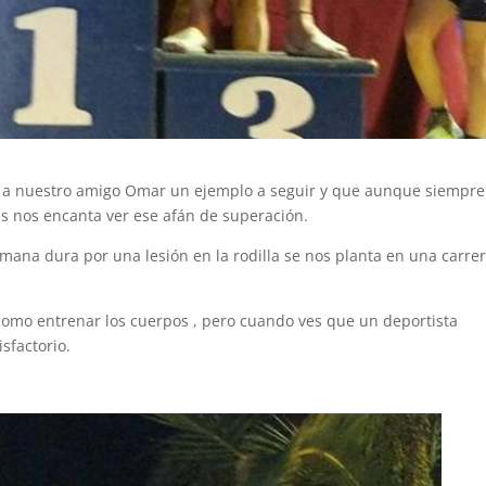
mu
me
pra
fue
reg
sin
pe
era
 nuestro amigo Omar un ejemplo a seguir y que aunque siempre
Des
s nos encanta ver ese afán de superación.
tre
mi 
mana dura por una lesión en la rodilla se nos planta en una carre
ca
com
Vic
omo entrenar los cuerpos , pero
cuando ves que un deportista
tra
sfactorio.
exc
ad
eje
pe
ten
cue