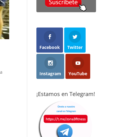
cho menos
con ganas y
objetivos que m
 imaginaba
acabaron
propuse y con
cticando
abriéndome los
ganas de seguir
rza de forma
ojos: el deporte
mejorando. Son
ular:
es el mejor
gente muy
ceramente,
método
profesional,
nsaba que no
preventivo que
dedicada y
 para mí.
existe. Cuando
dispuestos a
Facebook
Twitter
consigues
ayudarte sea cua
pués de casi
convertirlo en
sea tú nivel
s años aquí,
hábito, te cambia
totalmente
percepción ha
la vida. Gracias a
recomendado.
ra
Instagram
YouTube
mbiado por
Vise, hoy disfruto
pleto. Borja y
de la calidad de
ent hacen un
vida que tengo.
¡Estamos en Telegram!
bajo
epcional
aptando los
rcicios a cada
rsona,
iendo en
nta tanto la