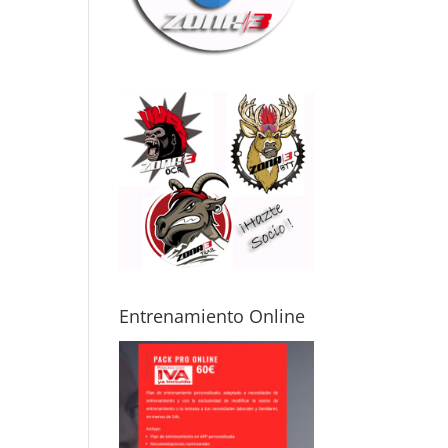
ma física
mo posibles
itaciones o
uaciones de
ud. Gracias a
, puedes
renar con
uridad y sin
edo a
ionarte,
luso
pezando
de cero.
mi caso, me
sta avanzar
Entrenamiento Online
icamente por
s
cunstancias,
o aun así noto
 mejora real
 cómo me