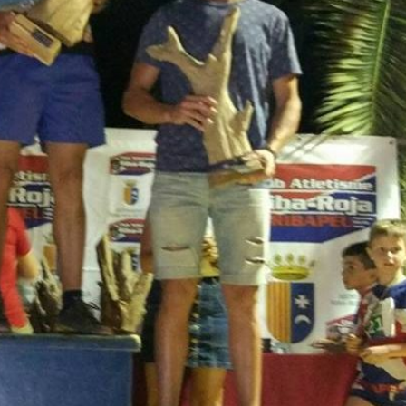
Agustín A
23. Junio, 2026.
Este usuario solo
Lle
dejó una
gi
calificación.
un
bas
sed
Le
va
de 
ha
ma
háb
ent