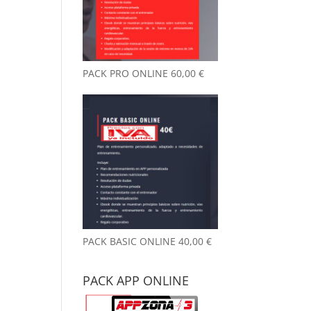
nto desde que
reno aquí, y
 ya es
chísimo.
PACK PRO ONLINE
60,00
€
ambiente es
y agradable y
 un detalle
 me llamó la
nción desde el
mer día: no
le a gimnasio.
ede parecer
 tontería,
o marca la
erencia. Las
talaciones
PACK BASIC ONLINE
40,00
€
án siempre
pias y
PACK APP ONLINE
dadas.
emás, el