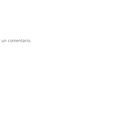
sis
res
mas
que
sin
esp
suf
 un comentario.
se 
mu
pun
rec
ve
cue
ac
así
ser
más
Otr
le 
muc
gim