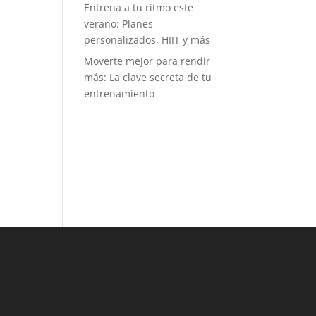
Entrena a tu ritmo este
tos mensuales
verano: Planes
tro de una
personalizados, HIIT y más
uilla. Es muy
itual ver
Moverte mejor para rendir
rillos de gente
más: La clave secreta de tu
imando a
entrenamiento
en está en
na prueba, y
o dice mucho
l buen
iente y del
íritu
ortivo que se
pira. Puede
, como a mí,
idea de
petir no te
aiga, pero
os retos no
 tanto de
mpetir con