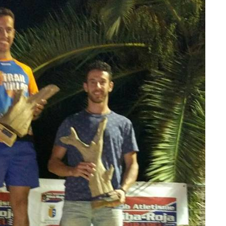
for
co
lim
sit
sal
eso
ent
seg
mi
les
inc
em
des
En 
cue
fís
mi
cir
per
una
en