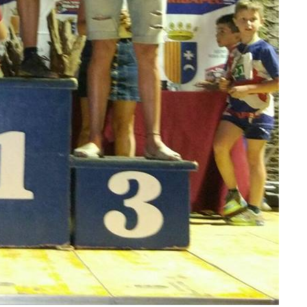
sie
ent
eso
mu
El 
mu
hay
que
ate
pri
hue
Pu
una
per
dif
ins
est
lim
cui
Ad