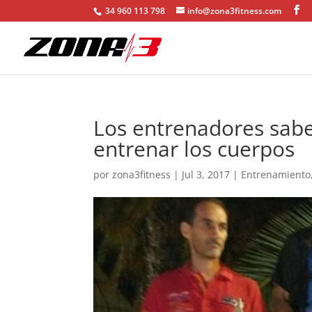
34 960 113 798
info@zona3fitness.com
Los entrenadores sab
entrenar los cuerpos
por
zona3fitness
|
Jul 3, 2017
|
Entrenamiento