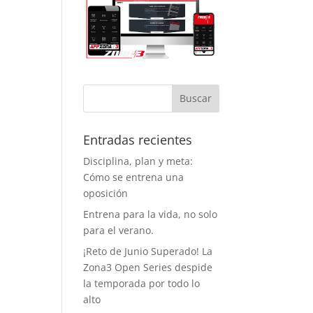
tema de
ervas evita la
ificación, así
 se entrena
 esperas y con
acio
iciente, lo cual
agradece
cho. Y como
to a favor
Entradas recientes
iente, este
Disciplina, plan y meta:
rano ya
Cómo se entrena una
ntan con aire
ondicionado,
oposición
 que entrenar
Entrena para la vida, no solo
á bastante
para el verano.
 llevadero.
¡Reto de Junio Superado! La
o aspecto que
Zona3 Open Series despide
ha dado
la temporada por todo lo
ha vida al
alto
nasio son los