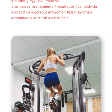
#planning
#gymlive
#fitness
#centrodeentrenamiento
#resultados
#calidadvida
#vidaactiva
#workout
#fitwoman
#strongwoman
#dominadas
#actitud
#constancia