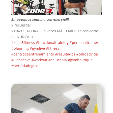
Empezamos semana con energía!!!
Y recuerda:
» HAZLO AHORA!!!, a veces MÁS TARDE se convierte
en NUNCA. «
#zona3fitness
#functionaltraining
#personaltrainer
#planning
#gymlive
#fitness
#centrodeentrenamiento
#resultados
#calidadvida
#vidaactiva
#workout
#calistenia
#gymboutique
#perdidadegrasa