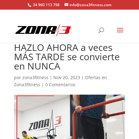
34 960 113 798
info@zona3fitness.com
HAZLO AHORA a veces
MÁS TARDE se convierte
en NUNCA
por
zona3fitness
|
Nov 20, 2023
|
Ofertas en
Zona3fitness
|
0 Comentarios