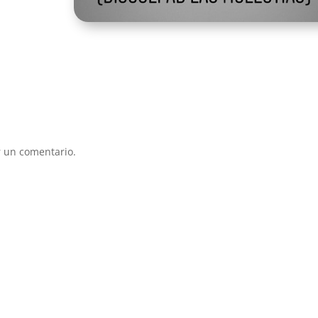
sis
res
mas
que
sin
esp
suf
se 
mu
pun
rec
 un comentario.
ve
cue
ac
así
ser
más
Otr
le 
muc
gim