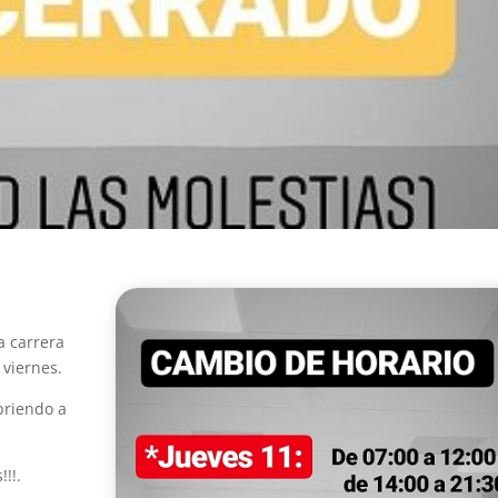
for
co
lim
sit
sal
eso
ent
seg
mi
les
inc
em
des
En 
a carrera
cue
fís
 viernes.
mi
briendo a
cir
per
una
!!.
en