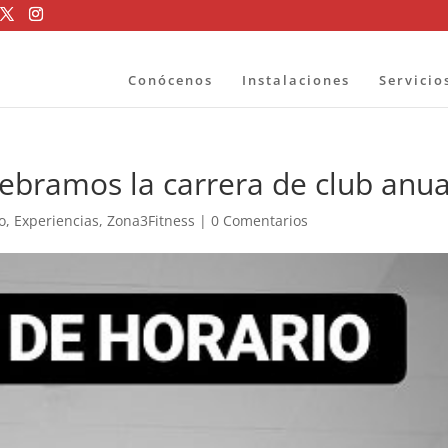
Conócenos
Instalaciones
Servicio
lebramos la carrera de club anua
o
,
Experiencias
,
Zona3Fitness
|
0 Comentarios