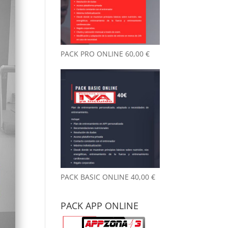
nto desde que
reno aquí, y
 ya es
chísimo.
PACK PRO ONLINE
60,00
€
ambiente es
y agradable y
 un detalle
 me llamó la
nción desde el
mer día: no
le a gimnasio.
ede parecer
 tontería,
o marca la
erencia. Las
talaciones
PACK BASIC ONLINE
40,00
€
án siempre
pias y
PACK APP ONLINE
dadas.
emás, el