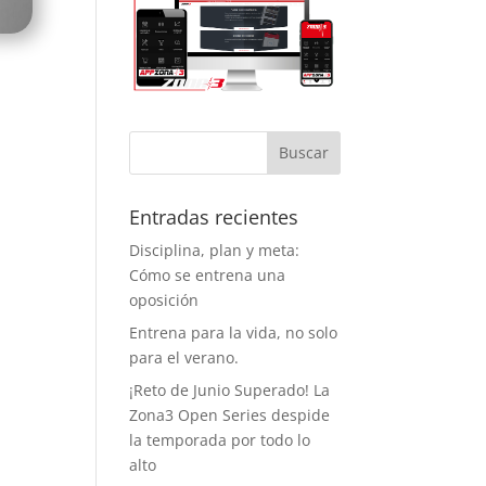
tema de
ervas evita la
ificación, así
 se entrena
 esperas y con
acio
iciente, lo cual
agradece
cho. Y como
to a favor
Entradas recientes
iente, este
Disciplina, plan y meta:
rano ya
Cómo se entrena una
ntan con aire
ondicionado,
oposición
 que entrenar
Entrena para la vida, no solo
á bastante
para el verano.
 llevadero.
¡Reto de Junio Superado! La
o aspecto que
Zona3 Open Series despide
ha dado
la temporada por todo lo
ha vida al
alto
nasio son los