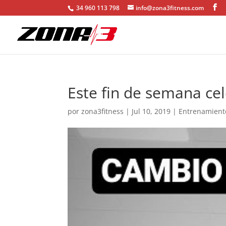
34 960 113 798
info@zona3fitness.com
Este fin de semana ce
por
zona3fitness
|
Jul 10, 2019
|
Entrenamient