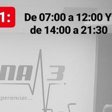
Agustín A
23. Junio, 2026.
Este usuario solo
Lle
dejó una
gi
calificación.
un
bas
sed
Le
va
de 
ha
ma
háb
ent