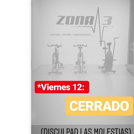
sie
ent
eso
mu
El 
mu
hay
que
ate
pri
hue
Pu
una
per
dif
ins
est
lim
cui
Ad