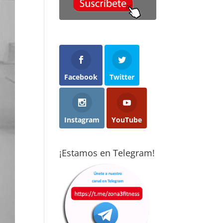
cho menos
con ganas y
objetivos que m
 imaginaba
acabaron
propuse y con
cticando
abriéndome los
ganas de seguir
rza de forma
ojos: el deporte
mejorando. Son
ular:
es el mejor
gente muy
ceramente,
método
profesional,
nsaba que no
preventivo que
dedicada y
 para mí.
existe. Cuando
dispuestos a
Facebook
Twitter
consigues
ayudarte sea cua
pués de casi
convertirlo en
sea tú nivel
s años aquí,
hábito, te cambia
totalmente
percepción ha
la vida. Gracias a
recomendado.
Instagram
YouTube
mbiado por
Vise, hoy disfruto
pleto. Borja y
de la calidad de
ent hacen un
vida que tengo.
¡Estamos en Telegram!
bajo
epcional
aptando los
rcicios a cada
rsona,
iendo en
nta tanto la