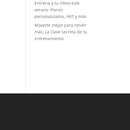
Entrena a tu ritmo este
tos mensuales
verano: Planes
tro de una
personalizados, HIIT y más
uilla. Es muy
itual ver
Moverte mejor para rendir
rillos de gente
más: La clave secreta de tu
imando a
entrenamiento
en está en
na prueba, y
o dice mucho
l buen
iente y del
íritu
ortivo que se
pira. Puede
, como a mí,
idea de
petir no te
aiga, pero
os retos no
 tanto de
mpetir con