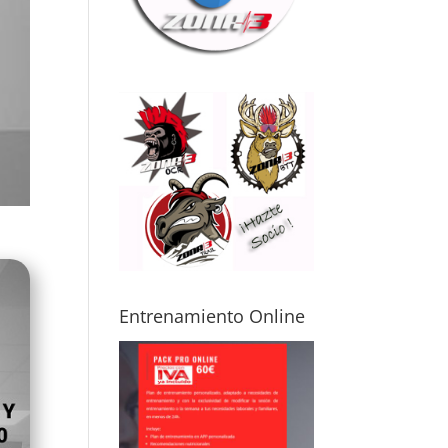
ma física
mo posibles
itaciones o
uaciones de
ud. Gracias a
, puedes
renar con
uridad y sin
edo a
ionarte,
luso
pezando
de cero.
mi caso, me
sta avanzar
Entrenamiento Online
icamente por
s
cunstancias,
o aun así noto
 mejora real
 cómo me