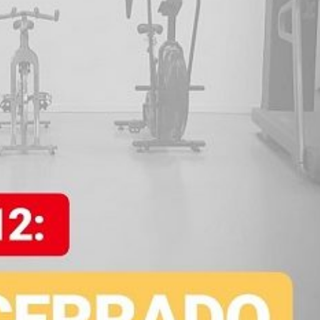
mu
me
pra
fue
reg
sin
pe
era
Des
tre
mi 
ca
com
Vic
tra
exc
ad
eje
pe
ten
cue