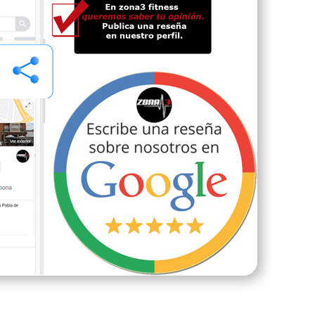
for
co
lim
sit
sal
eso
ent
seg
mi
les
inc
em
des
En 
cue
fís
mi
cir
per
una
en