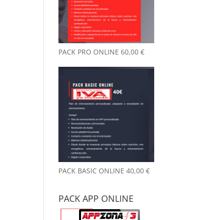
nto desde que
reno aquí, y
 ya es
chísimo.
PACK PRO ONLINE
60,00
€
ambiente es
y agradable y
 un detalle
 me llamó la
nción desde el
mer día: no
le a gimnasio.
ede parecer
 tontería,
o marca la
erencia. Las
talaciones
PACK BASIC ONLINE
40,00
€
án siempre
pias y
PACK APP ONLINE
dadas.
emás, el