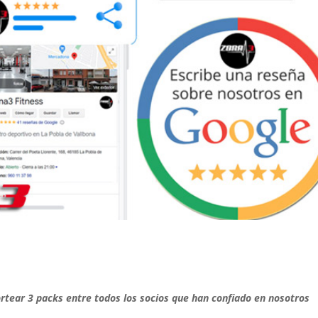
Agustín A
23. Junio, 2026.
Este usuario solo
Lle
dejó una
gi
calificación.
un
bas
sed
Le
va
de 
ha
ma
háb
tear 3 packs entre todos los socios que han confiado en nosotros
ent