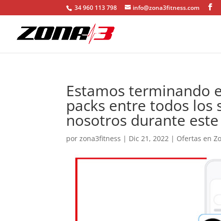
34 960 113 798
info@zona3fitness.com
Estamos terminando e
packs entre todos los
nosotros durante este
por
zona3fitness
|
Dic 21, 2022
|
Ofertas en Z