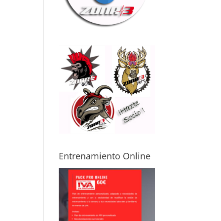
ma física
mo posibles
itaciones o
uaciones de
ud. Gracias a
, puedes
renar con
uridad y sin
edo a
ionarte,
luso
pezando
de cero.
mi caso, me
sta avanzar
Entrenamiento Online
icamente por
s
cunstancias,
o aun así noto
 mejora real
 cómo me