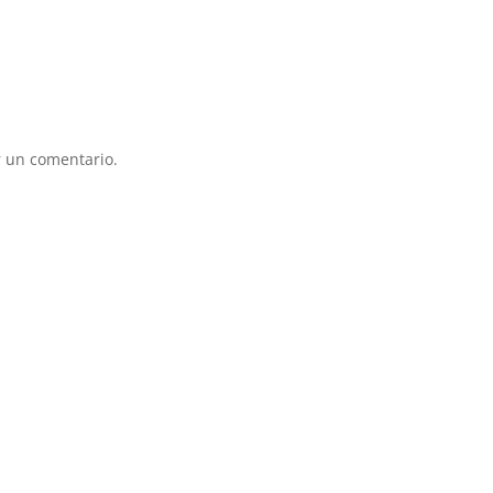
sie
ent
eso
mu
El 
mu
 un comentario.
hay
que
ate
pri
hue
Pu
una
per
dif
ins
est
lim
cui
Ad