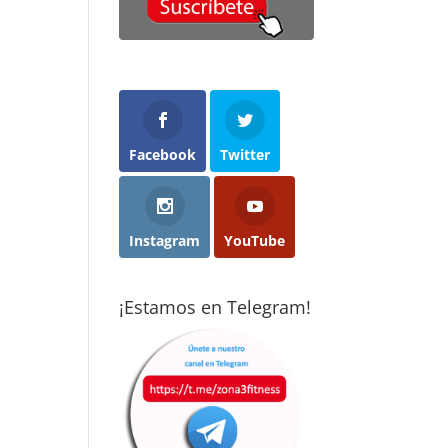
cho menos
con ganas y
objetivos que m
 imaginaba
acabaron
propuse y con
cticando
abriéndome los
ganas de seguir
rza de forma
ojos: el deporte
mejorando. Son
ular:
es el mejor
gente muy
ceramente,
método
profesional,
nsaba que no
preventivo que
dedicada y
 para mí.
existe. Cuando
dispuestos a
Facebook
Twitter
consigues
ayudarte sea cua
pués de casi
convertirlo en
sea tú nivel
s años aquí,
hábito, te cambia
totalmente
percepción ha
la vida. Gracias a
recomendado.
Instagram
YouTube
mbiado por
Vise, hoy disfruto
pleto. Borja y
de la calidad de
ent hacen un
vida que tengo.
¡Estamos en Telegram!
bajo
epcional
aptando los
rcicios a cada
rsona,
iendo en
nta tanto la