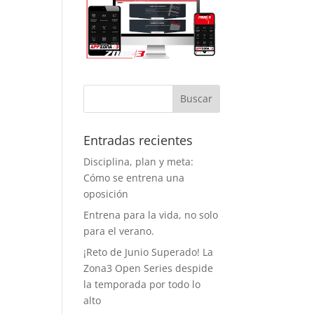
tema de
ervas evita la
ificación, así
 se entrena
 esperas y con
acio
iciente, lo cual
agradece
cho. Y como
to a favor
Entradas recientes
iente, este
Disciplina, plan y meta:
rano ya
Cómo se entrena una
ntan con aire
ondicionado,
oposición
 que entrenar
Entrena para la vida, no solo
á bastante
para el verano.
 llevadero.
¡Reto de Junio Superado! La
o aspecto que
Zona3 Open Series despide
ha dado
la temporada por todo lo
ha vida al
alto
nasio son los