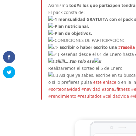
Asimismo
tod#s los que participen tendrá
El
pack consta de:
1 mensualidad GRATUITA con el pack s
Plan nutricional.
Plan de objetivos.
CONDICIONES DE PARTICIPACIÓN:
Escribir o haber escrito una
#reseña
( Reseñas desde el 01 de Enero hasta 
Siiiiii….tan solo eso
Realizaremos el sorteo el 5 de Enero.
Así que ya sabes, escribe en tu busc
o si lo prefieres pulsa
este enlace
o en la i
#sorteonavidad
#navidad
#zona3fitness
#e
#rendimiento
#resultados
#calidadvida
#v