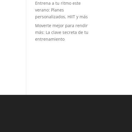
Entrena a tu ritmo este
tos mensuales
verano: Planes
tro de una
personalizados, HIIT y más
uilla. Es muy
itual ver
Moverte mejor para rendir
rillos de gente
más: La clave secreta de tu
imando a
entrenamiento
en está en
na prueba, y
o dice mucho
l buen
iente y del
íritu
ortivo que se
pira. Puede
, como a mí,
idea de
petir no te
aiga, pero
os retos no
 tanto de
mpetir con