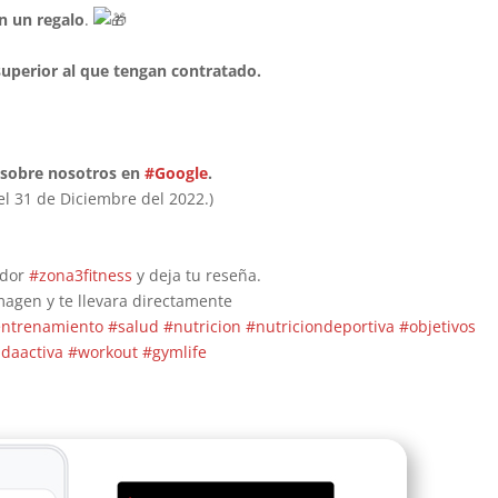
mu
n un regalo
.
me
pra
uperior al que tengan contratado.
fue
reg
sin
pe
era
sobre nosotros en
#Google
.
el 31 de Diciembre del 2022.)
Des
tre
mi 
ador
#zona3fitness
y deja tu reseña.
ca
magen y te llevara directamente
com
ntrenamiento
#salud
#nutricion
#nutriciondeportiva
#objetivos
Vic
tra
idaactiva
#workout
#gymlife
exc
ad
eje
pe
ten
cue