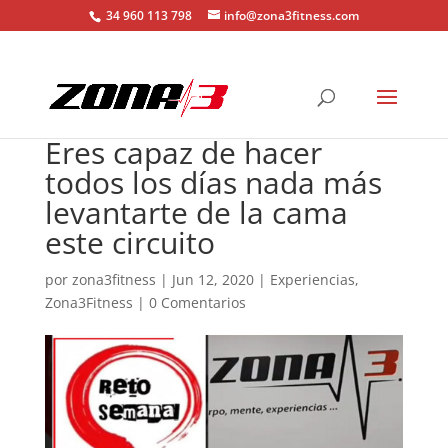
34 960 113 798
info@zona3fitness.com
Eres capaz de hacer
todos los días nada más
levantarte de la cama
este circuito
por
zona3fitness
|
Jun 12, 2020
|
Experiencias
,
Zona3Fitness
|
0 Comentarios