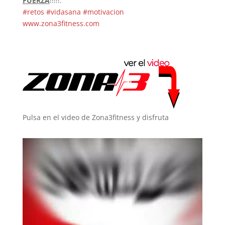
FUERZA
!!!!!.
#retos
#vidasana
#motivacion
www.zona3fitness.com
Pulsa en el video de Zona3fitness y disfruta