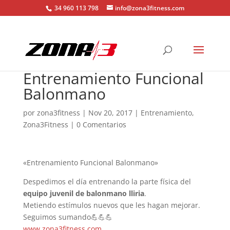
34 960 113 798
info@zona3fitness.com
Entrenamiento Funcional
Balonmano
por
zona3fitness
|
Nov 20, 2017
|
Entrenamiento
,
Zona3Fitness
|
0 Comentarios
«Entrenamiento Funcional Balonmano»
Despedimos el día entrenando la parte física del
equipo juvenil de balonmano lliria
.
Metiendo estímulos nuevos que les hagan mejorar.
Seguimos sumando
💪
💪
💪
www.zona3fitness.com