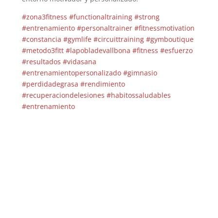
#zona3fitness
#functionaltraining
#strong
#entrenamiento
#personaltrainer
#fitnessmotivation
#constancia
#gymlife
#circuittraining
#gymboutique
#metodo3fitt
#lapobladevallbona
#fitness
#esfuerzo
#resultados
#vidasana
#entrenamientopersonalizado
#gimnasio
#perdidadegrasa
#rendimiento
#recuperaciondelesiones
#habitossaludables
#entrenamiento