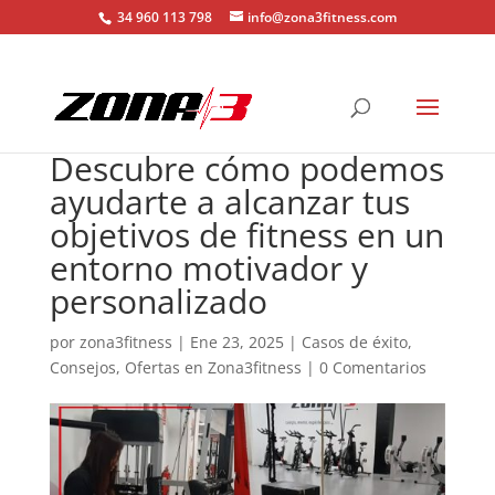
34 960 113 798
info@zona3fitness.com
Descubre cómo podemos
ayudarte a alcanzar tus
objetivos de fitness en un
entorno motivador y
personalizado
por
zona3fitness
|
Ene 23, 2025
|
Casos de éxito
,
Consejos
,
Ofertas en Zona3fitness
|
0 Comentarios