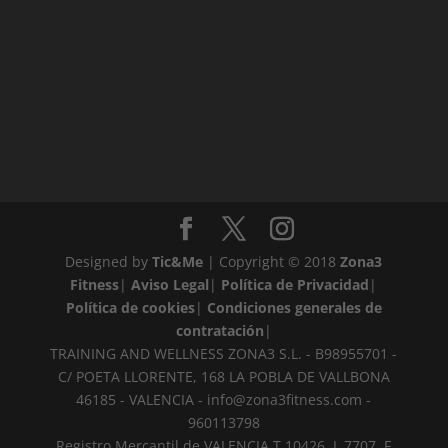
Designed by
Tic&Me
| Copyright © 2018
Zona3
Fitness
|
Aviso Legal
|
Política de Privacidad
|
Política de cookies
|
Condiciones generales de
contratación
|
TRAINING AND WELLNESS ZONA3 S.L. - B98955701 -
C/ POETA LLORENTE, 168 LA POBLA DE VALLBONA
46185 - VALENCIA -
info@zona3fitness.com
-
960113798
Registro Mercantil de VALENCIA T 10426, L 7707, F