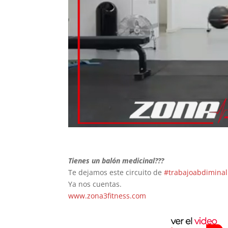
Agustín A
23. Junio
Este usuario so
dejó una
calificación.
Tienes un balón medicinal???
Te dejamos este circuito de
#trabajoabdiminal
Ya nos cuentas.
www.zona3fitness.com