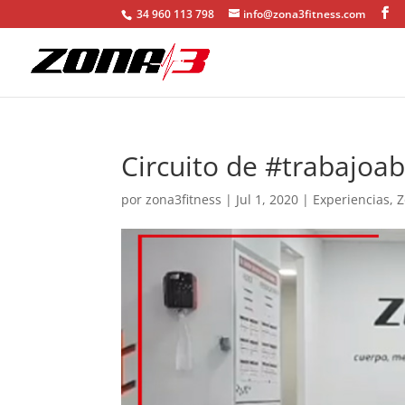
34 960 113 798
info@zona3fitness.com
Circuito de #trabajoa
por
zona3fitness
|
Jul 1, 2020
|
Experiencias
,
Z