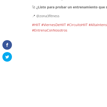
🚀
¿Listo para probar un entrenamiento que s
📍 @zona3fitness
#HIIT
#ViernesDeHIIT
#CircuitoHIIT
#AltaInten
#EntrenaConNosotros