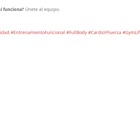
mu
me
í funciona?
Únete al equipo.
pra
fue
reg
sidad
#EntrenamientoFuncional
#FullBody
#CardioYFuerza
#GymLif
sin
pe
era
Des
tre
mi 
ca
com
Vic
tra
exc
ad
eje
pe
ten
cue