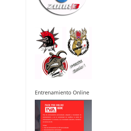
ma física
mo posibles
itaciones o
uaciones de
ud. Gracias a
, puedes
renar con
uridad y sin
edo a
ionarte,
luso
pezando
de cero.
mi caso, me
sta avanzar
Entrenamiento Online
icamente por
s
cunstancias,
o aun así noto
 mejora real
 cómo me