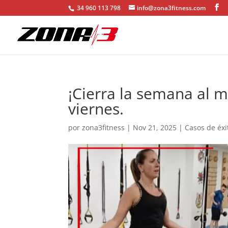
34 960 113 798
info@zona3fitness.com
¡Cierra la semana al m
viernes.
por
zona3fitness
|
Nov 21, 2025
|
Casos de éxi