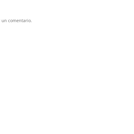
sie
ent
eso
 un comentario.
mu
El 
mu
hay
que
ate
pri
hue
Pu
una
per
dif
ins
est
lim
cui
Ad