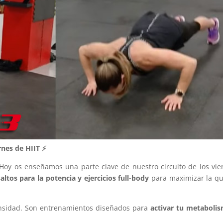
Agustín A
23. Junio, 2026.
Este usuario solo
Lle
dejó una
gi
calificación.
un
bas
rnes de HIIT ⚡
sed
Le
va
Hoy os enseñamos una parte clave de nuestro circuito de los vie
de 
saltos para la potencia y ejercicios full-body
para maximizar la q
ha
ma
háb
tensidad. Son entrenamientos diseñados para
activar tu metaboli
ent