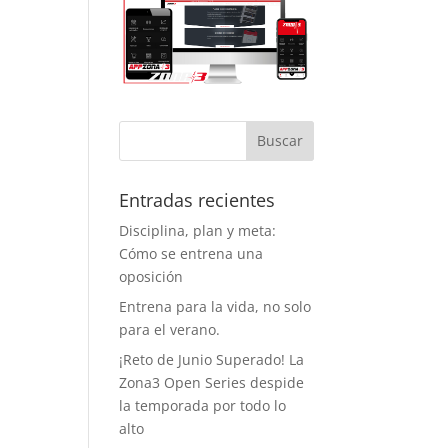
tema de
ervas evita la
ificación, así
 se entrena
 esperas y con
acio
iciente, lo cual
agradece
cho. Y como
to a favor
Entradas recientes
iente, este
Disciplina, plan y meta:
rano ya
Cómo se entrena una
ntan con aire
ondicionado,
oposición
 que entrenar
Entrena para la vida, no solo
á bastante
para el verano.
 llevadero.
¡Reto de Junio Superado! La
o aspecto que
Zona3 Open Series despide
ha dado
la temporada por todo lo
ha vida al
alto
nasio son los