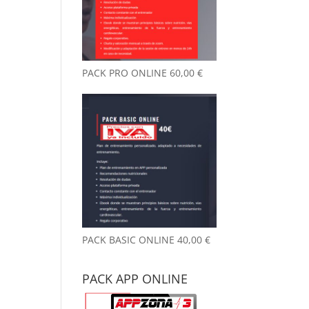
nto desde que
reno aquí, y
 ya es
chísimo.
PACK PRO ONLINE
60,00
€
ambiente es
y agradable y
 un detalle
 me llamó la
nción desde el
mer día: no
le a gimnasio.
ede parecer
 tontería,
o marca la
erencia. Las
talaciones
PACK BASIC ONLINE
40,00
€
án siempre
pias y
PACK APP ONLINE
dadas.
emás, el