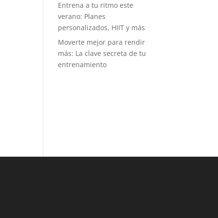
Entrena a tu ritmo este
tos mensuales
verano: Planes
tro de una
personalizados, HIIT y más
uilla. Es muy
itual ver
Moverte mejor para rendir
rillos de gente
más: La clave secreta de tu
imando a
entrenamiento
en está en
na prueba, y
o dice mucho
l buen
iente y del
íritu
ortivo que se
pira. Puede
, como a mí,
idea de
petir no te
aiga, pero
os retos no
 tanto de
mpetir con