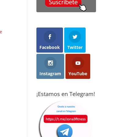
cho menos
con ganas y
objetivos que m
 imaginaba
acabaron
propuse y con
cticando
abriéndome los
ganas de seguir
rza de forma
ojos: el deporte
mejorando. Son
ular:
es el mejor
gente muy
e
ceramente,
método
profesional,
nsaba que no
preventivo que
dedicada y
 para mí.
existe. Cuando
dispuestos a
Facebook
Twitter
consigues
ayudarte sea cua
pués de casi
convertirlo en
sea tú nivel
s años aquí,
hábito, te cambia
totalmente
percepción ha
la vida. Gracias a
recomendado.
Instagram
YouTube
mbiado por
Vise, hoy disfruto
pleto. Borja y
de la calidad de
ent hacen un
vida que tengo.
¡Estamos en Telegram!
bajo
epcional
aptando los
rcicios a cada
rsona,
iendo en
nta tanto la