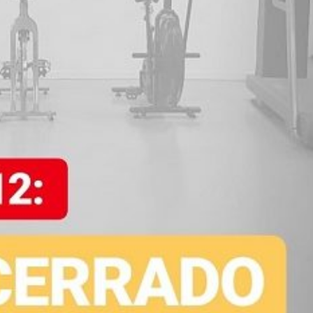
sis
res
mas
que
sin
esp
suf
se 
mu
pun
rec
ve
cue
ac
así
ser
más
Otr
le 
muc
gim