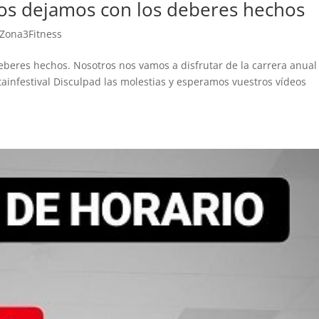
os dejamos con los deberes hechos
for
co
Zona3Fitness
lim
sit
beres hechos. Nosotros nos vamos a disfrutar de la carrera anual
sal
ainfestival Disculpad las molestias y esperamos vuestros vídeos
eso
ent
seg
mi
les
inc
em
des
En 
cue
fís
mi
cir
per
una
en