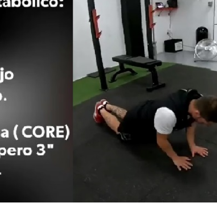
mu
me
pra
fue
reg
sin
pe
era
Des
tre
mi 
ca
com
Vic
tra
exc
ad
eje
pe
ten
cue