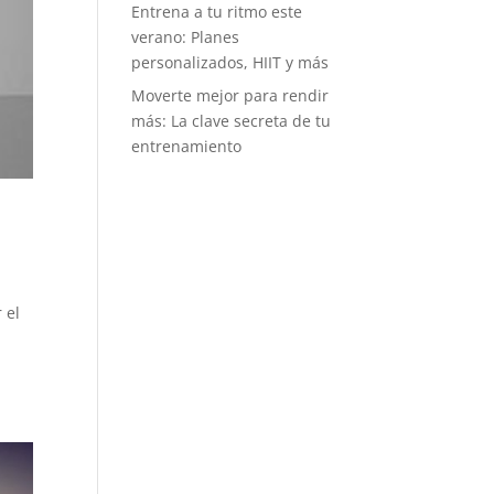
Entrena a tu ritmo este
tos mensuales
verano: Planes
tro de una
personalizados, HIIT y más
uilla. Es muy
itual ver
Moverte mejor para rendir
rillos de gente
más: La clave secreta de tu
imando a
entrenamiento
en está en
na prueba, y
o dice mucho
l buen
iente y del
íritu
ortivo que se
 el
pira. Puede
, como a mí,
idea de
petir no te
aiga, pero
os retos no
 tanto de
mpetir con