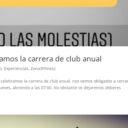
re
den
lig
hab
cor
an
qui
ple
es
amos la carrera de club anual
de
amb
o
,
Experiencias
,
Zona3Fitness
esp
dep
celebramos la carrera de club anual, nos vemos obligados a cerrar
res
ueves, abriendo a las 07:00. No obstante os dejaremos deberes
que
la 
com
atr
est
van
co