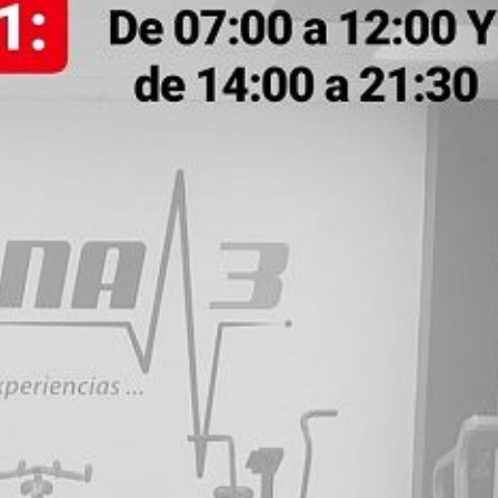
sie
ent
eso
mu
El 
mu
hay
que
ate
pri
hue
Pu
una
per
dif
ins
est
lim
cui
Ad