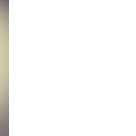
ros como de
erarte a ti
smo (bueno,
a algunas
sonas sí va de
petir, jeje).
chas veces,
ando los
sentan,
enso que no
 a ser capaz
terminarlos,
ro cuando
ga el final del
 lo consigo y
 doy cuenta
 que podía
er más de lo
 creía.
 resumen, es