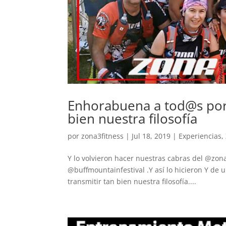
Enhorabuena a tod@s por v
bien nuestra filosofía
por
zona3fitness
|
Jul 18, 2019
|
Experiencias
,
Y lo volvieron hacer nuestras cabras del @zona
@buffmountainfestival .Y así lo hicieron Y de
transmitir tan bien nuestra filosofía....