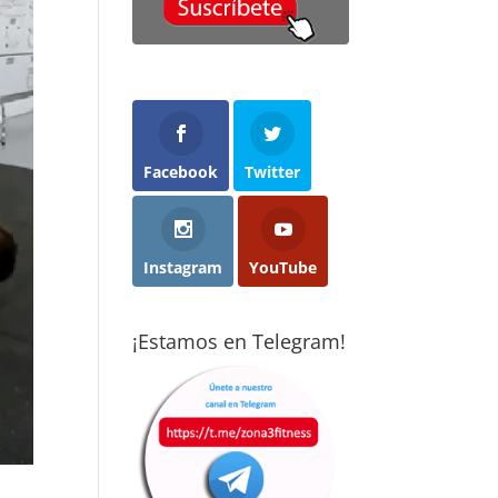
cho menos
con ganas y
objetivos que m
 imaginaba
acabaron
propuse y con
cticando
abriéndome los
ganas de seguir
rza de forma
ojos: el deporte
mejorando. Son
ular:
es el mejor
gente muy
ceramente,
método
profesional,
nsaba que no
preventivo que
dedicada y
 para mí.
existe. Cuando
dispuestos a
Facebook
Twitter
consigues
ayudarte sea cua
pués de casi
convertirlo en
sea tú nivel
s años aquí,
hábito, te cambia
totalmente
percepción ha
la vida. Gracias a
recomendado.
Instagram
YouTube
mbiado por
Vise, hoy disfruto
pleto. Borja y
de la calidad de
ent hacen un
vida que tengo.
¡Estamos en Telegram!
bajo
epcional
aptando los
rcicios a cada
rsona,
iendo en
nta tanto la