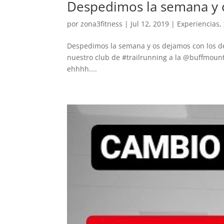
Despedimos la semana y 
por
zona3fitness
|
Jul 12, 2019
|
Experiencias
,
Despedimos la semana y os dejamos con los de
nuestro club de #trailrunning a la @buffmount
ehhhh....