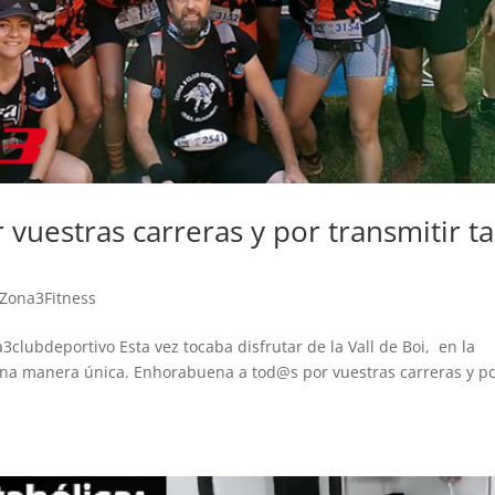
Agustín A
23. Junio, 2026.
uestras carreras y por transmitir t
Este usuario solo
Lle
dejó una
gi
calificación.
un
Zona3Fitness
bas
sed
3clubdeportivo Esta vez tocaba disfrutar de la Vall de Boi, en la
Le
va
 una manera única. Enhorabuena a tod@s por vuestras carreras y p
de 
ha
ma
háb
ent