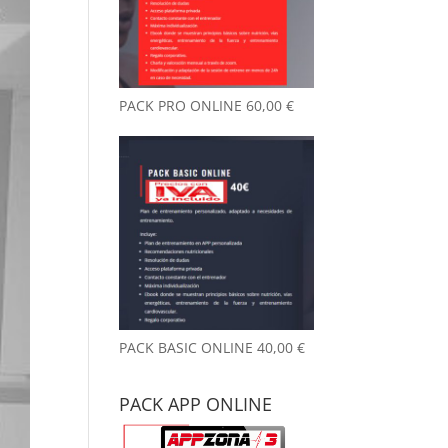
nto desde que
reno aquí, y
 ya es
chísimo.
PACK PRO ONLINE
60,00
€
ambiente es
y agradable y
 un detalle
 me llamó la
nción desde el
mer día: no
le a gimnasio.
ede parecer
 tontería,
o marca la
erencia. Las
talaciones
PACK BASIC ONLINE
40,00
€
án siempre
pias y
PACK APP ONLINE
dadas.
emás, el