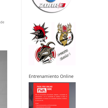
ma física
mo posibles
itaciones o
uaciones de
 de
ud. Gracias a
, puedes
renar con
uridad y sin
edo a
ionarte,
luso
pezando
de cero.
mi caso, me
sta avanzar
Entrenamiento Online
icamente por
s
cunstancias,
o aun así noto
 mejora real
 cómo me