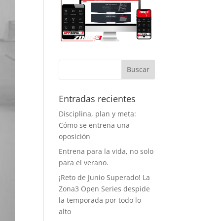
tema de
ervas evita la
ificación, así
 se entrena
 esperas y con
acio
iciente, lo cual
agradece
cho. Y como
to a favor
Entradas recientes
iente, este
Disciplina, plan y meta:
rano ya
Cómo se entrena una
ntan con aire
ondicionado,
oposición
 que entrenar
Entrena para la vida, no solo
á bastante
para el verano.
 llevadero.
¡Reto de Junio Superado! La
o aspecto que
Zona3 Open Series despide
ha dado
la temporada por todo lo
ha vida al
alto
nasio son los