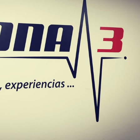
ot
sup
mi
par
per
com
Mu
cu
pre
pi
voy
de 
pe
lle
mes
me
de
hac
que
En