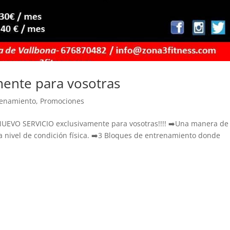
for
co
lim
sit
sal
eso
ent
mente para vosotras
seg
mi
renamiento
,
Promociones
les
inc
UEVO SERVICIO exclusivamente para vosotras!!!! ➡️Una manera de
em
 nivel de condición física. ➡️3 Bloques de entrenamiento donde
des
En 
cue
fís
mi
cir
per
una
en