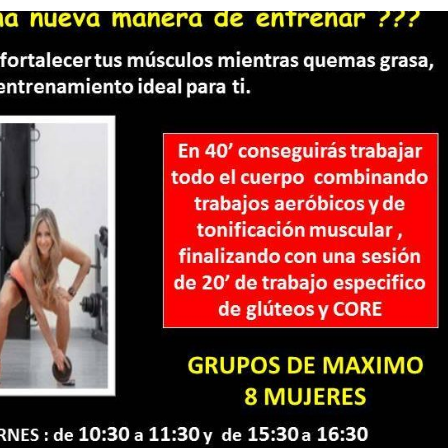
mu
me
pra
fue
reg
sin
pe
era
Des
tre
mi 
ca
com
Vic
tra
exc
ad
eje
pe
ten
cue