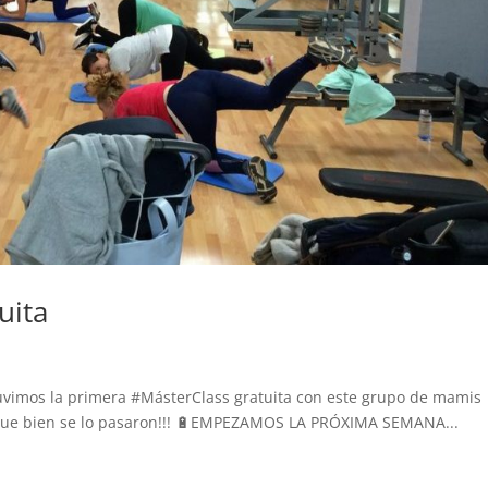
Agustín A
23. Junio, 2026.
Este usuario solo
Lle
dejó una
gi
calificación.
un
uita
bas
sed
Le
s
va
de 
imos la primera #MásterClass gratuita con este grupo de mamis
ha
ma
 que bien se lo pasaron!!! 🔋EMPEZAMOS LA PRÓXIMA SEMANA...
háb
ent