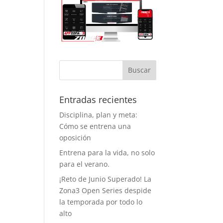
tema de
ervas evita la
ificación, así
 se entrena
 esperas y con
acio
iciente, lo cual
agradece
cho. Y como
to a favor
Entradas recientes
iente, este
Disciplina, plan y meta:
rano ya
Cómo se entrena una
ntan con aire
ondicionado,
oposición
 que entrenar
Entrena para la vida, no solo
á bastante
para el verano.
 llevadero.
¡Reto de Junio Superado! La
o aspecto que
Zona3 Open Series despide
ha dado
la temporada por todo lo
ha vida al
alto
nasio son los