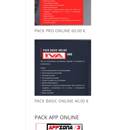
nto desde que
reno aquí, y
 ya es
chísimo.
PACK PRO ONLINE
60,00
€
ambiente es
y agradable y
 un detalle
 me llamó la
nción desde el
mer día: no
le a gimnasio.
ede parecer
 tontería,
o marca la
erencia. Las
talaciones
PACK BASIC ONLINE
40,00
€
án siempre
pias y
PACK APP ONLINE
dadas.
emás, el