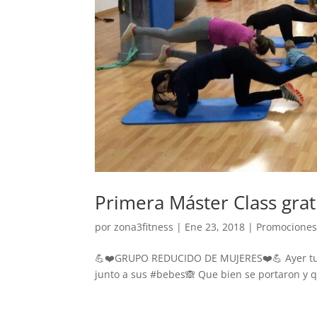
Primera Máster Class grat
por
zona3fitness
|
Ene 23, 2018
|
Promocione
💪❤️GRUPO REDUCIDO DE MUJERES❤️💪 Ayer tuv
junto a sus #bebes🙈 Que bien se portaron y