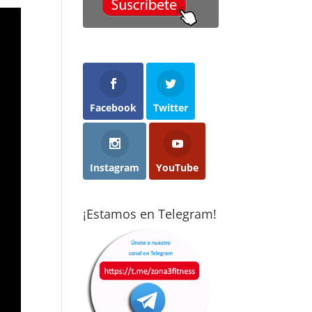
cho menos
con ganas y
objetivos que m
 imaginaba
acabaron
propuse y con
cticando
abriéndome los
ganas de seguir
rza de forma
ojos: el deporte
mejorando. Son
ular:
es el mejor
gente muy
ceramente,
método
profesional,
nsaba que no
preventivo que
dedicada y
 para mí.
existe. Cuando
dispuestos a
Facebook
Twitter
consigues
ayudarte sea cua
pués de casi
convertirlo en
sea tú nivel
s años aquí,
hábito, te cambia
totalmente
percepción ha
la vida. Gracias a
recomendado.
Instagram
YouTube
mbiado por
Vise, hoy disfruto
pleto. Borja y
de la calidad de
ent hacen un
vida que tengo.
¡Estamos en Telegram!
bajo
epcional
aptando los
rcicios a cada
rsona,
iendo en
nta tanto la