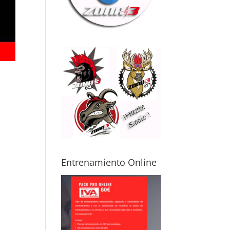
ma física
mo posibles
itaciones o
uaciones de
ud. Gracias a
, puedes
renar con
uridad y sin
edo a
ionarte,
luso
pezando
de cero.
mi caso, me
sta avanzar
Entrenamiento Online
icamente por
s
cunstancias,
o aun así noto
 mejora real
 cómo me