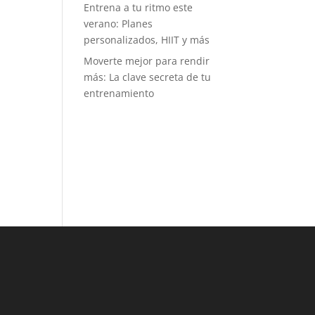
Entrena a tu ritmo este
tos mensuales
verano: Planes
tro de una
personalizados, HIIT y más
uilla. Es muy
itual ver
Moverte mejor para rendir
rillos de gente
más: La clave secreta de tu
imando a
entrenamiento
en está en
na prueba, y
o dice mucho
l buen
iente y del
íritu
ortivo que se
pira. Puede
, como a mí,
idea de
petir no te
aiga, pero
os retos no
 tanto de
mpetir con