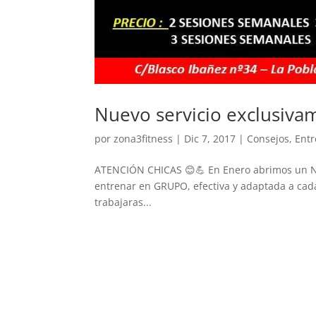
Nuevo servicio exclusiva
por
zona3fitness
|
Dic 7, 2017
|
Consejos
,
Ent
ATENCIÓN CHICAS 😊💪 En Enero abrimos un N
entrenar en GRUPO, efectiva y adaptada a cada
trabajaras...