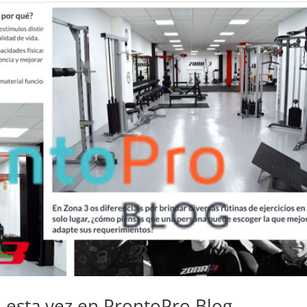
mu
me
pra
fue
reg
sin
pe
era
Des
tre
mi 
ca
com
Vic
tra
exc
ad
eje
pe
ten
 esta vez en ProntoPro Blog
cue