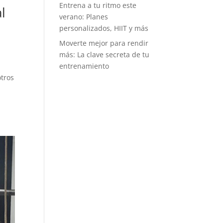
Entrena a tu ritmo este
tos mensuales
l
verano: Planes
tro de una
personalizados, HIIT y más
uilla. Es muy
itual ver
Moverte mejor para rendir
rillos de gente
más: La clave secreta de tu
imando a
entrenamiento
en está en
otros
na prueba, y
o dice mucho
l buen
iente y del
íritu
ortivo que se
pira. Puede
, como a mí,
idea de
petir no te
aiga, pero
os retos no
 tanto de
mpetir con