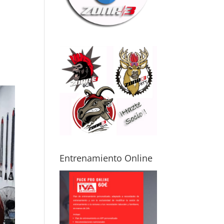
ma física
mo posibles
itaciones o
uaciones de
ud. Gracias a
, puedes
renar con
uridad y sin
edo a
ionarte,
luso
pezando
de cero.
mi caso, me
sta avanzar
Entrenamiento Online
icamente por
s
cunstancias,
o aun así noto
 mejora real
 cómo me