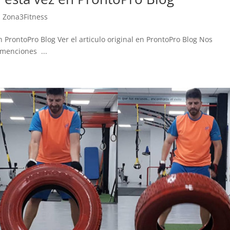
for
,
Zona3Fitness
co
lim
rontoPro Blog Ver el articulo original en ProntoPro Blog Nos
sit
menciones ...
sal
eso
ent
seg
mi
les
inc
em
des
En 
cue
fís
mi
cir
per
una
en