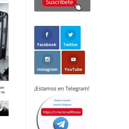
cho menos
con ganas y
objetivos que m
 imaginaba
acabaron
propuse y con
cticando
abriéndome los
ganas de seguir
rza de forma
ojos: el deporte
mejorando. Son
ular:
es el mejor
gente muy
ceramente,
método
profesional,
nsaba que no
preventivo que
dedicada y
 para mí.
existe. Cuando
dispuestos a
Facebook
Twitter
consigues
ayudarte sea cua
pués de casi
convertirlo en
sea tú nivel
s años aquí,
hábito, te cambia
totalmente
percepción ha
la vida. Gracias a
recomendado.
Instagram
YouTube
mbiado por
Vise, hoy disfruto
pleto. Borja y
de la calidad de
ent hacen un
vida que tengo.
¡Estamos en Telegram!
bajo
epcional
aptando los
rcicios a cada
rsona,
iendo en
nta tanto la