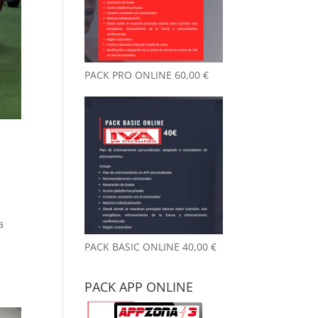
nto desde que
reno aquí, y
 ya es
chísimo.
PACK PRO ONLINE
60,00
€
ambiente es
y agradable y
 un detalle
 me llamó la
nción desde el
mer día: no
le a gimnasio.
ede parecer
 tontería,
o marca la
a
erencia. Las
talaciones
PACK BASIC ONLINE
40,00
€
án siempre
pias y
PACK APP ONLINE
dadas.
emás, el