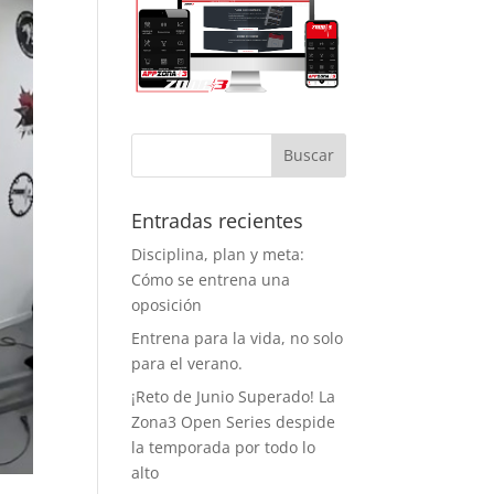
tema de
ervas evita la
ificación, así
 se entrena
 esperas y con
acio
iciente, lo cual
agradece
cho. Y como
to a favor
Entradas recientes
iente, este
Disciplina, plan y meta:
rano ya
Cómo se entrena una
ntan con aire
ondicionado,
oposición
 que entrenar
Entrena para la vida, no solo
á bastante
para el verano.
 llevadero.
¡Reto de Junio Superado! La
o aspecto que
Zona3 Open Series despide
ha dado
la temporada por todo lo
ha vida al
alto
nasio son los