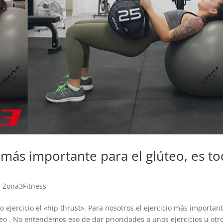
ot
sup
mi
par
per
com
Mu
cu
pre
pi
voy
de 
pe
lle
mes
o más importante para el glúteo, es t
me
de
hac
,
Zona3Fitness
que
 ejercicio el «hip thrust». Para nosotros el ejercicio más importan
En
úteo . No entendemos eso de dar prioridades a unos ejercicios u otr