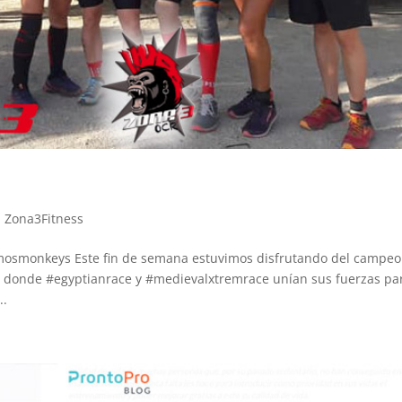
Agustín A
23. Junio, 2026.
n
Este usuario solo
Lle
dejó una
gi
,
Zona3Fitness
calificación.
un
bas
somosmonkeys Este fin de semana estuvimos disfrutando del campe
sed
a donde #egyptianrace y #medievalxtremrace unían sus fuerzas pa
Le
va
..
de 
ha
ma
háb
ent