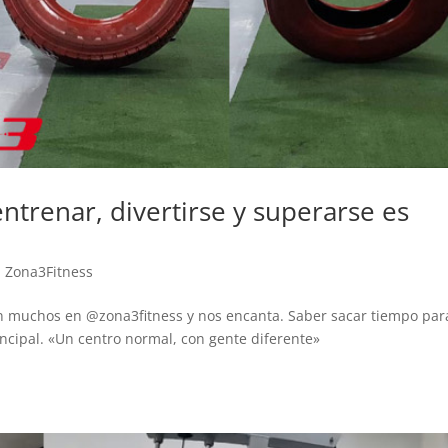
sie
ent
eso
mu
El 
mu
hay
que
ate
ntrenar, divertirse y superarse es
pri
hue
Pu
,
Zona3Fitness
una
per
 son muchos en @zona3fitness y nos encanta. Saber sacar tiempo par
dif
rincipal. «Un centro normal, con gente diferente»
ins
est
lim
cui
Ad