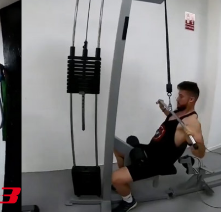
sis
res
mas
que
sin
esp
suf
se 
mu
pun
rec
ve
cue
ac
así
ser
más
Otr
le 
muc
gim