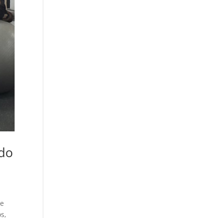
ros como de
erarte a ti
smo (bueno,
a algunas
sonas sí va de
petir, jeje).
chas veces,
ando los
sentan,
enso que no
 a ser capaz
terminarlos,
ro cuando
ga el final del
 lo consigo y
odo
 doy cuenta
 que podía
er más de lo
 creía.
te
 resumen, es
os,