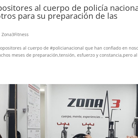
re
positores al cuerpo de policía naciona
den
tros para su preparación de las
lig
hab
cor
,
Zona3Fitness
an
qui
opositores al cuerpo de #policianacional que han confiado en nos
ple
uchos meses de preparación,tensión, esfuerzo y constancia,pero al
es
de
amb
esp
dep
res
que
la 
com
atr
est
van
co