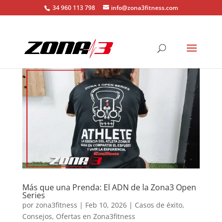
34 960 113 798
info@zona3fitness.com
Más que una Prenda: El ADN de la Zona3 Open
Series
por
zona3fitness
|
Feb 10, 2026
|
Casos de éxito
,
Consejos
,
Ofertas en Zona3fitness