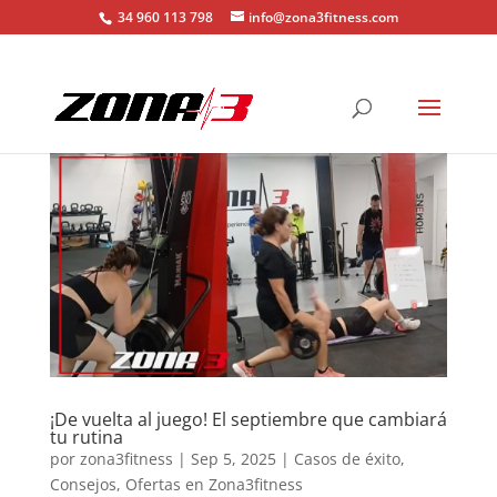
34 960 113 798
info@zona3fitness.com
¡De vuelta al juego! El septiembre que cambiará
tu rutina
por
zona3fitness
|
Sep 5, 2025
|
Casos de éxito
,
Consejos
,
Ofertas en Zona3fitness